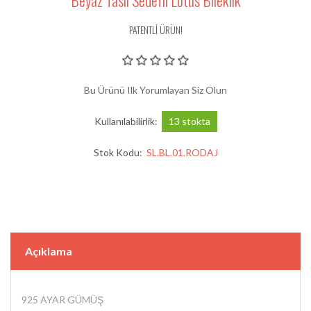
Beyaz Taslı Sedeflı Lotus Bıleklık
PATENTLİ ÜRÜN!
Bu Ürünü Ilk Yorumlayan Siz Olun
Kullanılabilirlik:
13 stokta
Stok Kodu:
SL.BL.01.RODAJ
Açıklama
925 AYAR GÜMÜŞ